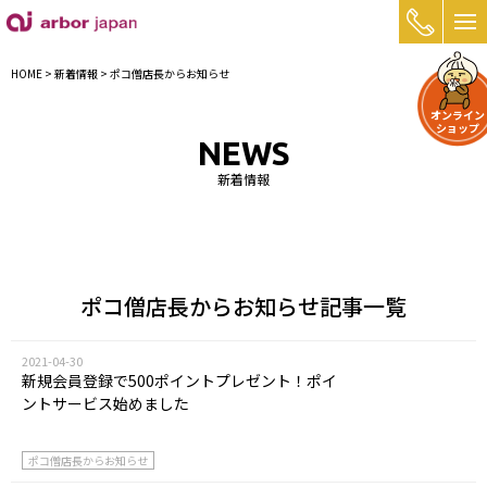
0968-3
【公式】熊本名物・名産 好吃の小籠包 お取り寄せ・
HOME
>
新着情報
>
ポコ僧店長からお知らせ
オンライン
ショップ
NEWS
新着情報
ポコ僧店長からお知らせ記事一覧
2021-04-30
新規会員登録で500ポイントプレゼント！ポイ
ントサービス始めました
ポコ僧店長からお知らせ